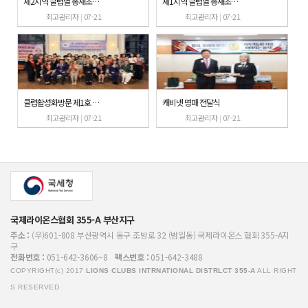
제2지역 클럽별 총재초청 공식방문
제1지역 클럽별 총재초청 공식방문
최고관리자
|
07-21
최고관리자
|
07-21
클럽활성화방문 제1호 울타리L.C
캐비넷 명패 전달식
최고관리자
|
07-21
최고관리자
|
07-21
국제라이온스협회 355-A 부산지구
주소 :
(우)601-808 부산광역시 동구 조방로 32 (범일동) 국제라이온스 협회 355-A지
구
전화번호 :
051-642-3606~8
팩스번호 :
051-642-3488
COPYRIGHT(c) 2017
LIONS CLUBS INTRNATIONAL DISTRLCT 355-A
ALL RIGHT
S RESERVED