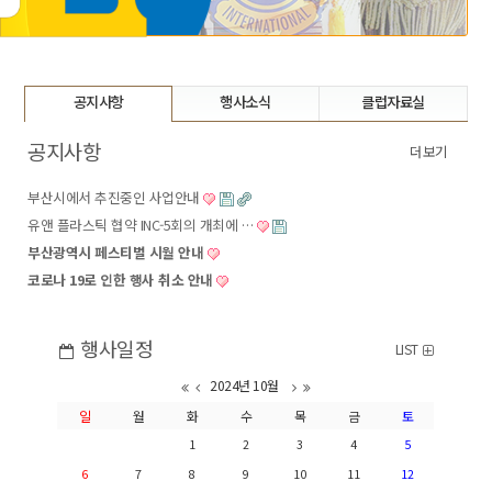
공지사항
행사소식
클럽자료실
공지사항
더보기
부산시에서 추진중인 사업안내
유앤 플라스틱 협약 INC-5회의 개최에 …
부산광역시 페스티벌 시월 안내
코로나 19로 인한 행사 취소 안내
행사일정
LIST
2024년 10월
일
월
화
수
목
금
토
1
2
3
4
5
6
7
8
9
10
11
12