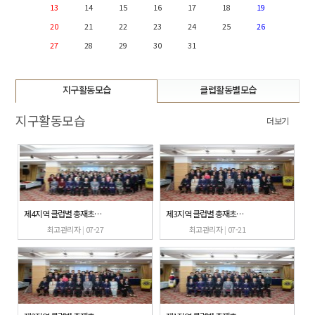
13
14
15
16
17
18
19
20
21
22
23
24
25
26
27
28
29
30
31
지구활동모습
클럽활동별모습
지구활동모습
더보기
제4지역 클럽별 총재초청 공식방문
제3지역 클럽별 총재초청 공식방문
최고관리자
|
07-27
최고관리자
|
07-21