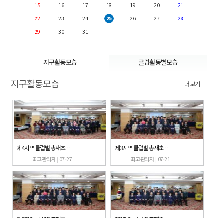
15
16
17
18
19
20
21
22
23
24
25
26
27
28
29
30
31
지구활동모습
클럽활동별모습
지구활동모습
더보기
제4지역 클럽별 총재초청 공식방문
제3지역 클럽별 총재초청 공식방문
최고관리자
|
07-27
최고관리자
|
07-21