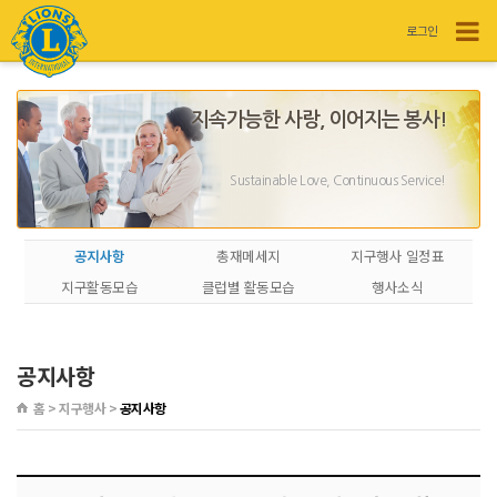
로그인
지속가능한 사랑, 이어지는 봉사!
Sustainable Love, Continuous Service!
공지사항
총재메세지
지구행사 일정표
지구활동모습
클럽별 활동모습
행사소식
공지사항
홈 > 지구행사 >
공지사항