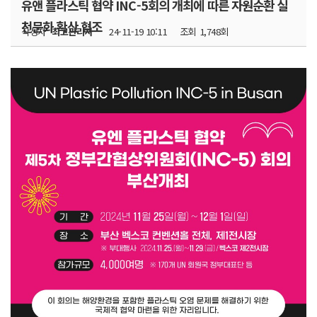
유앤 플라스틱 협약 INC-5회의 개최에 따른 자원순환 실
천문화 확산 협조
작성자
최고관리자
24-11-19 10:11
조회
1,748회