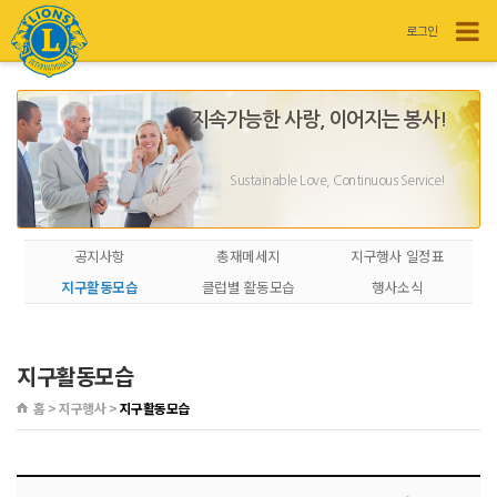
로그인
지속가능한 사랑, 이어지는 봉사!
Sustainable Love, Continuous Service!
공지사항
총재메세지
지구행사 일정표
지구활동모습
클럽별 활동모습
행사소식
지구활동모습
홈 > 지구행사 >
지구활동모습