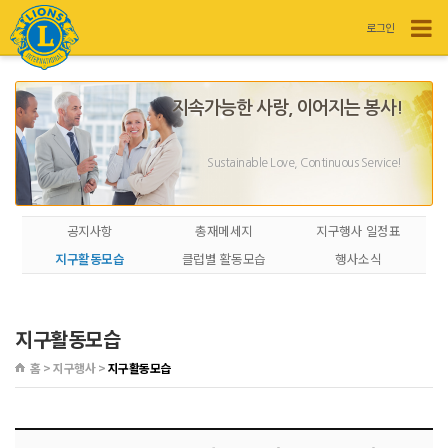
로그인
지속가능한 사랑, 이어지는 봉사!
Sustainable Love, Continuous Service!
공지사항
총재메세지
지구행사 일정표
지구활동모습
클럽별 활동모습
행사소식
지구활동모습
홈 > 지구행사 >
지구활동모습