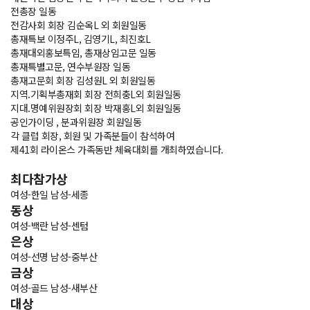
전총장 일동
전감사회 회장 김순옥L 외 회원일동
총재특보 이정주L, 김영기L, 최진호L
총재대외홍보특임, 총재상임고문 일동
총재특별고문, 연수부원장 일동
총재고문회 회장 김성원L 외 회원일동
지역.기획부총재회 회장 전희충L외 회원일동
지대.명예위원장회 회장 박재홍L외 회원일동
공인가이딩 , 분과위원장 회원일동
각 클럽 회장, 회원 및 가족분들이 참석하여
제41회 라이온스 가족동반 체육대회를 개최하였습니다.
최다참가상
여성-한일 남성-세종
동상
여성-백란 남성-센텀
은상
여성-선명 남성-중부산
금상
여성-골드 남성-새부산
대상