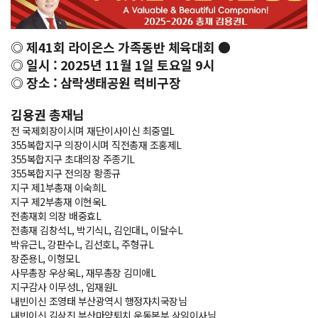
◎ 제41회 라이온스 가족동반 체육대회 ●
◎ 일시 : 2025년 11월 1일 토요일 9시
◎ 장소 : 삼락생태공원 럭비구장
김용권 총재님
전 국제회장이시며 재단이사이신 최중열L
355복합지구 의장이시며 직전총재 조홍제L
355복합지구 초대의장 주종기L
355복합지구 전의장 황종규
지구 제1부총재 이숙희L
지구 제2부총재 이현욱L
전총재회 의장 배중효L
전총재 김창석L, 박기식L, 김인대L, 이달수L
박유근L, 강판수L, 김선호L, 주형규L
장준용L, 이형모L
사무총장 우상욱L, 재무총장 김미애L
지구감사 이무성L, 임재원L
내빈이신 조영태 부산광역시 행정자치국장님
내빈이신 김상진 부산마약퇴치 운동본부 상임이사님